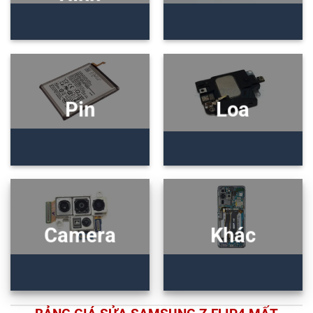
Pin
Loa
Camera
Khác