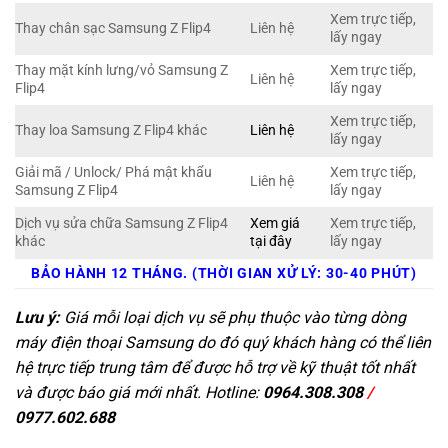
Xem trực tiếp,
Thay chân sạc Samsung Z Flip4
Liên hệ
lấy ngay
Thay mặt kính lưng/vỏ Samsung Z
Xem trực tiếp,
Liên hệ
Flip4
lấy ngay
Xem trực tiếp,
Thay loa Samsung Z Flip4 khác
Liên hệ
lấy ngay
Giải mã / Unlock/ Phá mật khẩu
Xem trực tiếp,
Liên hệ
Samsung Z Flip4
lấy ngay
Dịch vụ sửa chữa Samsung Z Flip4
Xem giá
Xem trực tiếp,
khác
tại đây
lấy ngay
BẢO HÀNH 12 THÁNG. (THỜI GIAN XỬ LÝ: 30-40 PHÚT)
Lưu ý:
Giá mỗi loại dịch vụ sẽ phụ thuộc vào từng dòng
máy điện thoại Samsung do đó quý khách hàng có thể liên
hệ trực tiếp trung tâm để được hỗ trợ về kỹ thuật tốt nhất
và được báo giá mới nhất. Hotline:
0964.308.308
/
0977.602.688