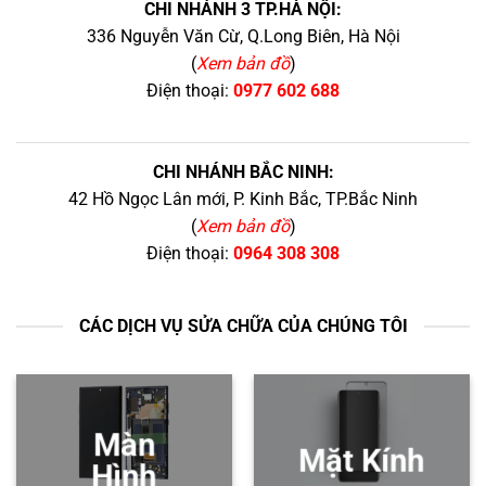
CHI NHÁNH 3 TP.HÀ NỘI:
336 Nguyễn Văn Cừ, Q.Long Biên, Hà Nội
(
Xem bản đồ
)
Điện thoại:
0977 602 688
CHI NHÁNH BẮC NINH:
42 Hồ Ngọc Lân mới, P. Kinh Bắc, TP.Bắc Ninh
(
Xem bản đồ
)
Điện thoại:
0964 308 308
CÁC DỊCH VỤ SỬA CHỮA CỦA CHÚNG TÔI
Màn
Mặt Kính
Hình