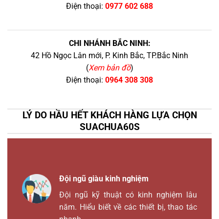
Điện thoại:
0977 602 688
CHI NHÁNH BẮC NINH:
42 Hồ Ngọc Lân mới, P. Kinh Bắc, TP.Bắc Ninh
(
Xem bản đồ
)
Điện thoại:
0964 308 308
LÝ DO HẦU HẾT KHÁCH HÀNG LỰA CHỌN
SUACHUA60S
Đội ngũ giàu kinh nghiệm
Đội ngũ kỹ thuật có kinh nghiệm lâu
năm. Hiểu biết về các thiết bị, thao tác