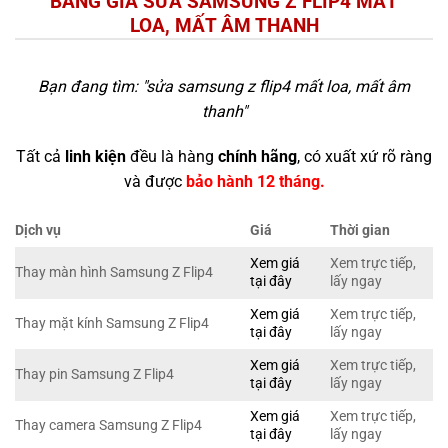
BẢNG GIÁ SỬA SAMSUNG Z FLIP4 MẤT
LOA, MẤT ÂM THANH
Bạn đang tìm: "
sửa samsung z flip4 mất loa, mất âm
thanh
"
Tất cả
linh kiện
đều là hàng
chính hãng
, có xuất xứ rõ ràng
và được
bảo hành 12 tháng.
Dịch vụ
Giá
Thời gian
Xem giá
Xem trực tiếp,
Thay màn hình Samsung Z Flip4
tại đây
lấy ngay
Xem giá
Xem trực tiếp,
Thay mặt kính Samsung Z Flip4
tại đây
lấy ngay
Xem giá
Xem trực tiếp,
Thay pin Samsung Z Flip4
tại đây
lấy ngay
Xem giá
Xem trực tiếp,
Thay camera Samsung Z Flip4
tại đây
lấy ngay