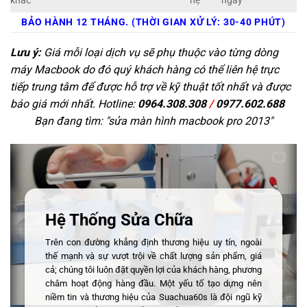
khác
hệ
ngay
BẢO HÀNH 12 THÁNG. (THỜI GIAN XỬ LÝ: 30-40 PHÚT)
Lưu ý:
Giá mỗi loại dịch vụ sẽ phụ thuộc vào từng dòng
máy Macbook do đó quý khách hàng có thể liên hệ trực
tiếp trung tâm để được hỗ trợ về kỹ thuật tốt nhất và được
báo giá mới nhất. Hotline:
0964.308.308
/
0977.602.688
Bạn đang tìm: "
sửa màn hình macbook pro 2013
"
Hệ Thống Sửa Chữa
Trên con đường khẳng định thương hiệu uy tín, ngoài
thế mạnh và sự vượt trội về chất lượng sản phẩm, giá
cả; chúng tôi luôn đặt quyền lợi của khách hàng, phương
châm hoạt động hàng đầu. Một yếu tố tạo dựng nên
niềm tin và thương hiệu của Suachua60s là đội ngũ kỹ