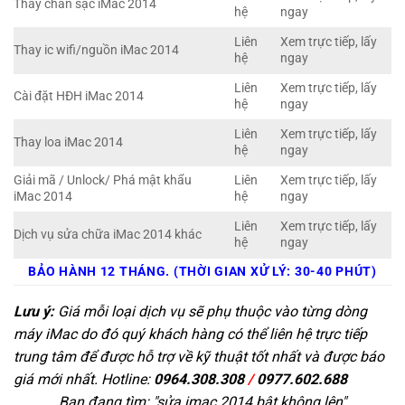
Thay chân sạc iMac 2014
hệ
ngay
Liên
Xem trực tiếp, lấy
Thay ic wifi/nguồn iMac 2014
hệ
ngay
Liên
Xem trực tiếp, lấy
Cài đặt HĐH iMac 2014
hệ
ngay
Liên
Xem trực tiếp, lấy
Thay loa iMac 2014
hệ
ngay
Giải mã / Unlock/ Phá mật khẩu
Liên
Xem trực tiếp, lấy
iMac 2014
hệ
ngay
Liên
Xem trực tiếp, lấy
Dịch vụ sửa chữa iMac 2014 khác
hệ
ngay
BẢO HÀNH 12 THÁNG. (THỜI GIAN XỬ LÝ: 30-40 PHÚT)
Lưu ý:
Giá mỗi loại dịch vụ sẽ phụ thuộc vào từng dòng
máy iMac do đó quý khách hàng có thể liên hệ trực tiếp
trung tâm để được hỗ trợ về kỹ thuật tốt nhất và được báo
giá mới nhất. Hotline:
0964.308.308
/
0977.602.688
Bạn đang tìm: "
sửa imac 2014 bật không lên
"