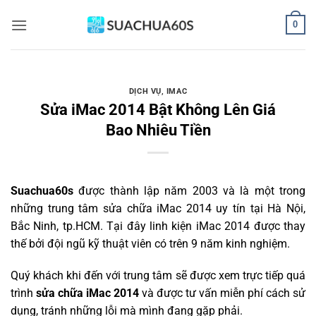
Bỏ
0
qua
nội
dung
DỊCH VỤ
,
IMAC
Sửa iMac 2014 Bật Không Lên Giá
Bao Nhiêu Tiền
Suachua60s
được thành lập năm 2003 và là một trong
những trung tâm sửa chữa iMac 2014 uy tín tại Hà Nội,
Bắc Ninh, tp.HCM. Tại đây linh kiện iMac 2014 được thay
thế bởi đội ngũ kỹ thuật viên có trên 9 năm kinh nghiệm.
Quý khách khi đến với trung tâm sẽ được xem trực tiếp quá
trình
sửa chữa iMac 2014
và được tư vấn miễn phí cách sử
dụng, tránh những lỗi mà mình đang gặp phải.