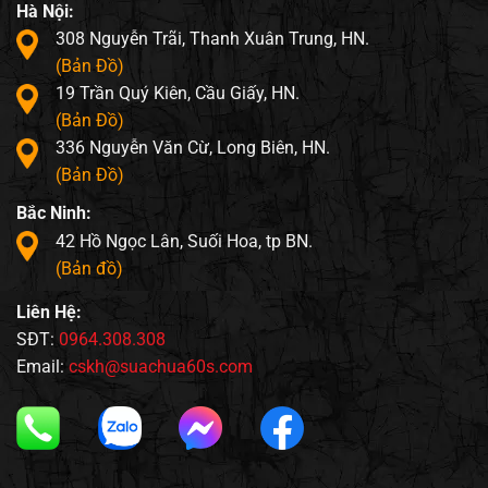
Hà Nội:
308 Nguyễn Trãi, Thanh Xuân Trung, HN.
(Bản Đồ)
19 Trần Quý Kiên, Cầu Giấy, HN.
(Bản Đồ)
336 Nguyễn Văn Cừ, Long Biên, HN.
(Bản Đồ)
Bắc Ninh:
42 Hồ Ngọc Lân, Suối Hoa, tp BN.
(Bản đồ)
Liên Hệ:
SĐT:
0964.308.308
Email:
cskh@suachua60s.com