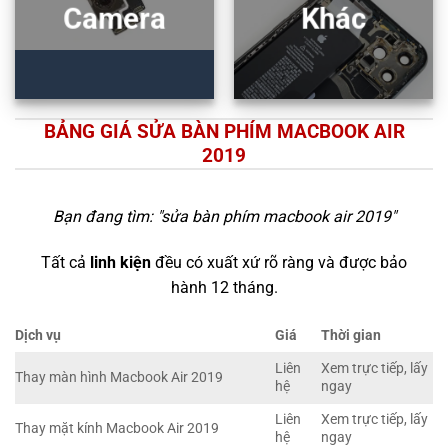
Camera
Khác
BẢNG GIÁ SỬA BÀN PHÍM MACBOOK AIR
2019
Bạn đang tìm: "
sửa bàn phím macbook air 2019
"
Tất cả
linh kiện
đều có xuất xứ rõ ràng và được bảo
hành 12 tháng.
Dịch vụ
Giá
Thời gian
Liên
Xem trực tiếp, lấy
Thay màn hình Macbook Air 2019
hệ
ngay
Liên
Xem trực tiếp, lấy
Thay mặt kính Macbook Air 2019
hệ
ngay