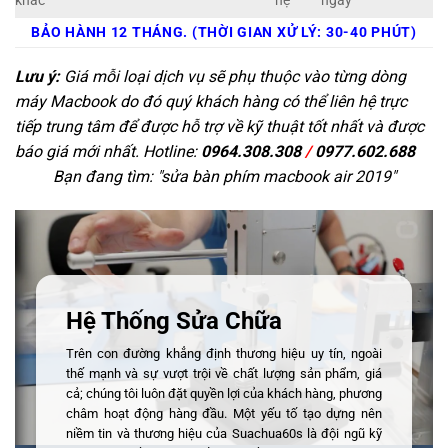
khác
hệ
ngay
BẢO HÀNH 12 THÁNG. (THỜI GIAN XỬ LÝ: 30-40 PHÚT)
Lưu ý:
Giá mỗi loại dịch vụ sẽ phụ thuộc vào từng dòng
máy Macbook do đó quý khách hàng có thể liên hệ trực
tiếp trung tâm để được hỗ trợ về kỹ thuật tốt nhất và được
báo giá mới nhất. Hotline:
0964.308.308
/
0977.602.688
Bạn đang tìm: "
sửa bàn phím macbook air 2019
"
Hệ Thống Sửa Chữa
Trên con đường khẳng định thương hiệu uy tín, ngoài
thế mạnh và sự vượt trội về chất lượng sản phẩm, giá
cả; chúng tôi luôn đặt quyền lợi của khách hàng, phương
châm hoạt động hàng đầu. Một yếu tố tạo dựng nên
niềm tin và thương hiệu của Suachua60s là đội ngũ kỹ