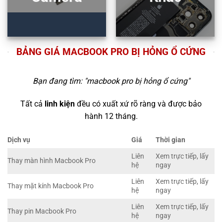
BẢNG GIÁ MACBOOK PRO BỊ HỎNG Ổ CỨNG
Bạn đang tìm: "
macbook pro bị hỏng ổ cứng
"
Tất cả
linh kiện
đều có xuất xứ rõ ràng và được bảo
hành 12 tháng.
Dịch vụ
Giá
Thời gian
Liên
Xem trực tiếp, lấy
Thay màn hình Macbook Pro
hệ
ngay
Liên
Xem trực tiếp, lấy
Thay mặt kính Macbook Pro
hệ
ngay
Liên
Xem trực tiếp, lấy
Thay pin Macbook Pro
hệ
ngay