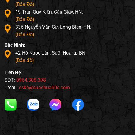
(Bản Đồ)
19 Trần Quý Kiên, Cầu Giấy, HN.
(Bản Đồ)
336 Nguyễn Văn Cừ, Long Biên, HN.
(Bản Đồ)
Bắc Ninh:
42 Hồ Ngọc Lân, Suối Hoa, tp BN.
(Bản đồ)
Liên Hệ:
SĐT:
0964.308.308
Email:
cskh@suachua60s.com