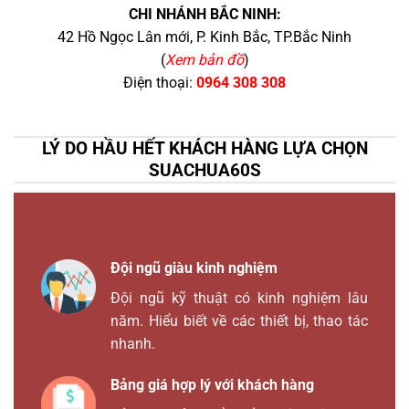
CHI NHÁNH BẮC NINH:
42 Hồ Ngọc Lân mới, P. Kinh Bắc, TP.Bắc Ninh
(
Xem bản đồ
)
Điện thoại:
0964 308 308
LÝ DO HẦU HẾT KHÁCH HÀNG LỰA CHỌN
SUACHUA60S
Đội ngũ giàu kinh nghiệm
Đội ngũ kỹ thuật có kinh nghiệm lâu
năm. Hiểu biết về các thiết bị, thao tác
nhanh.
Bảng giá hợp lý với khách hàng