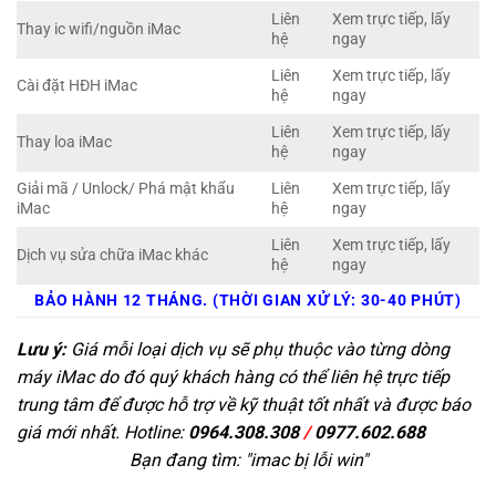
Liên
Xem trực tiếp, lấy
Thay ic wifi/nguồn iMac
hệ
ngay
Liên
Xem trực tiếp, lấy
Cài đặt HĐH iMac
hệ
ngay
Liên
Xem trực tiếp, lấy
Thay loa iMac
hệ
ngay
Giải mã / Unlock/ Phá mật khẩu
Liên
Xem trực tiếp, lấy
iMac
hệ
ngay
Liên
Xem trực tiếp, lấy
Dịch vụ sửa chữa iMac khác
hệ
ngay
BẢO HÀNH 12 THÁNG. (THỜI GIAN XỬ LÝ: 30-40 PHÚT)
Lưu ý:
Giá mỗi loại dịch vụ sẽ phụ thuộc vào từng dòng
máy iMac do đó quý khách hàng có thể liên hệ trực tiếp
trung tâm để được hỗ trợ về kỹ thuật tốt nhất và được báo
giá mới nhất. Hotline:
0964.308.308
/
0977.602.688
Bạn đang tìm: "
imac bị lỗi win
"