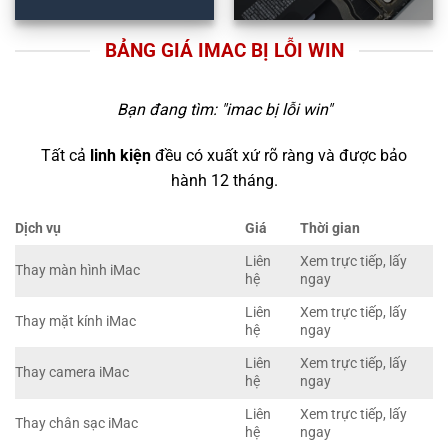
BẢNG GIÁ IMAC BỊ LỖI WIN
Bạn đang tìm: "
imac bị lỗi win
"
Tất cả
linh kiện
đều có xuất xứ rõ ràng và được bảo
hành 12 tháng.
Dịch vụ
Giá
Thời gian
Liên
Xem trực tiếp, lấy
Thay màn hình iMac
hệ
ngay
Liên
Xem trực tiếp, lấy
Thay mặt kính iMac
hệ
ngay
Liên
Xem trực tiếp, lấy
Thay camera iMac
hệ
ngay
Liên
Xem trực tiếp, lấy
Thay chân sạc iMac
hệ
ngay