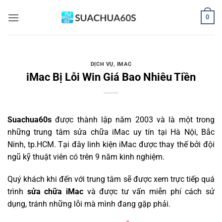
Bỏ
0
qua
nội
dung
DỊCH VỤ
,
IMAC
iMac Bị Lỗi Win Giá Bao Nhiêu Tiền
Suachua60s
được thành lập năm 2003 và là một trong
những trung tâm sửa chữa iMac uy tín tại Hà Nội, Bắc
Ninh, tp.HCM. Tại đây linh kiện iMac được thay thế bởi đội
ngũ kỹ thuật viên có trên 9 năm kinh nghiệm.
Quý khách khi đến với trung tâm sẽ được xem trực tiếp quá
trình
sửa chữa iMac
và được tư vấn miễn phí cách sử
dụng, tránh những lỗi mà mình đang gặp phải.