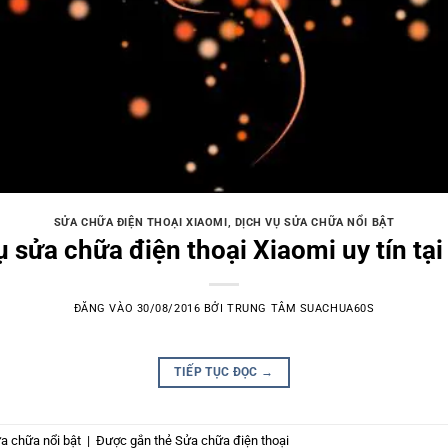
SỬA CHỮA ĐIỆN THOẠI XIAOMI
,
DỊCH VỤ SỬA CHỮA NỔI BẬT
ụ sửa chữa điện thoại Xiaomi uy tín tại
ĐĂNG VÀO
30/08/2016
BỞI
TRUNG TÂM SUACHUA60S
TIẾP TỤC ĐỌC
→
a chữa nổi bật
|
Được gắn thẻ
Sửa chữa điện thoại