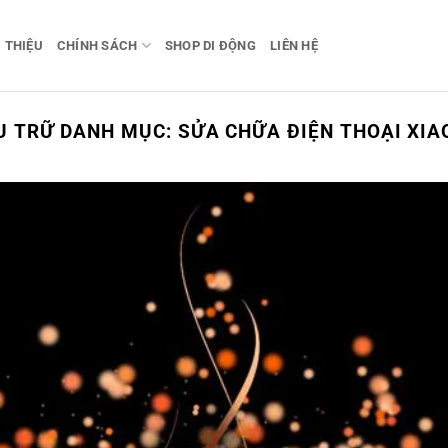
I THIỆU
CHÍNH SÁCH
SHOP DI ĐỘNG
LIÊN HỆ
U TRỮ DANH MỤC:
SỬA CHỮA ĐIỆN THOẠI XIA