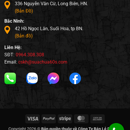
336 Nguyễn Văn Cừ, Long Biên, HN.
(Bản Đồ)
Bắc Ninh:
42 Hồ Ngọc Lân, Suối Hoa, tp BN.
(Bản đồ)
Liên Hệ:
SĐT:
0964.308.308
Email:
cskh@suachua60s.com
Visa
PayPal
Stripe
MasterCard
Cash
On
Copyright 2026 ©
Bản quyền thuộc về Công Ty Bán Lẻ Di Động