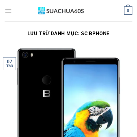
Bỏ
0
qua
nội
dung
LƯU TRỮ DANH MỤC:
SC BPHONE
07
Th3