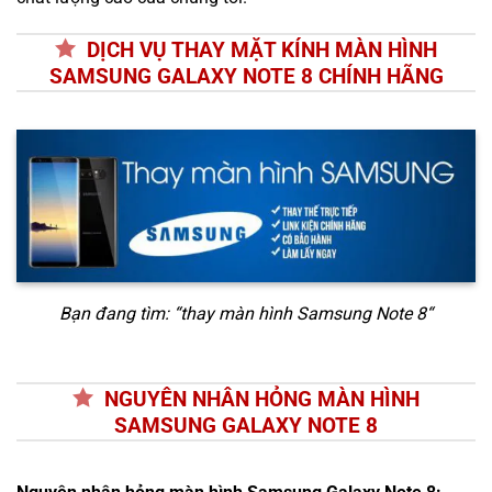
DỊCH VỤ THAY MẶT KÍNH MÀN HÌNH
SAMSUNG GALAXY NOTE 8 CHÍNH HÃNG
Bạn đang tìm: “
thay màn hình Samsung Note 8
“
NGUYÊN NHÂN HỎNG MÀN HÌNH
SAMSUNG GALAXY NOTE 8