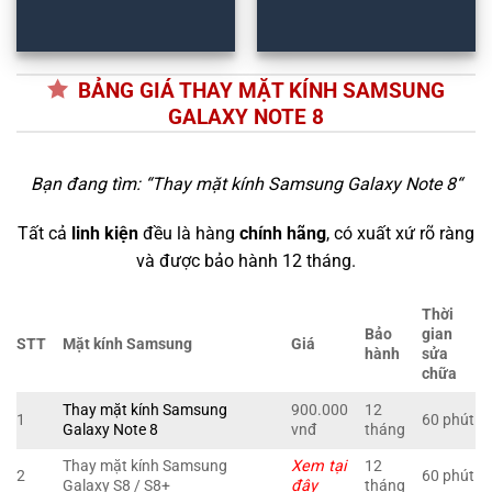
BẢNG GIÁ THAY MẶT KÍNH SAMSUNG
GALAXY NOTE 8
Bạn đang tìm: “
Thay mặt kính Samsung Galaxy Note 8
“
Tất cả
linh kiện
đều là hàng
chính hãng
, có xuất xứ rõ ràng
và được bảo hành 12 tháng.
Thời
Bảo
gian
STT
Mặt kính Samsung
Giá
hành
sửa
chữa
Thay mặt kính Samsung
900.000
12
1
60 phút
Galaxy Note 8
vnđ
tháng
Thay mặt kính Samsung
Xem tại
12
2
60 phút
Galaxy S8 / S8+
đây
tháng