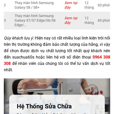
Thay màn hình Samsung
Xem tại
12
2
60 phút
Galaxy S8 / S8+
đây
tháng
Thay màn hình Samsung
Xem tại
12
3
Galaxy S7/S7 Edge/S6/S6
60 phút
đây
tháng
Edge/…
Qúy khách lưu ý:
Hiện nay có rất nhiều loại linh kiện trôi nổi
trên thị trường không đảm bảo chất lượng của hãng, vì vậy
để chọn được dịch vụ chất lượng tốt nhất quý khách nên
đến suachua60s hoặc liên hệ với số điện thoại
0964 308
308
để nhân viên của chúng tôi có thể tư vấn dịch vụ tốt
nhất.
Hệ Thống Sửa Chữa