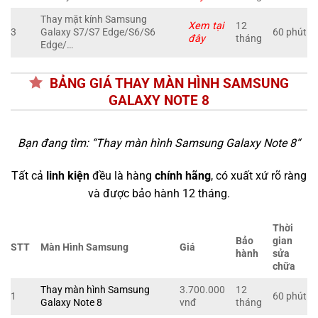
Thay mặt kính Samsung
Xem tại
12
3
Galaxy S7/S7 Edge/S6/S6
60 phút
đây
tháng
Edge/…
BẢNG GIÁ THAY MÀN HÌNH SAMSUNG
GALAXY NOTE 8
Bạn đang tìm: “
Thay màn hình Samsung Galaxy Note 8
“
Tất cả
linh kiện
đều là hàng
chính hãng
, có xuất xứ rõ ràng
và được bảo hành 12 tháng.
Thời
Bảo
gian
STT
Màn Hình Samsung
Giá
hành
sửa
chữa
Thay màn hình Samsung
3.700.000
12
1
60 phút
Galaxy Note 8
vnđ
tháng