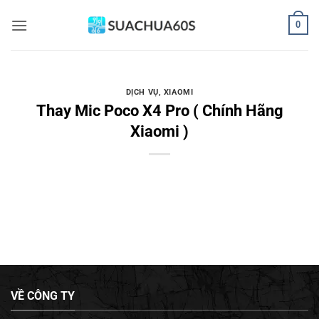
Bỏ
0
qua
nội
dung
DỊCH VỤ
,
XIAOMI
Thay Mic Poco X4 Pro ( Chính Hãng
Xiaomi )
VỀ CÔNG TY