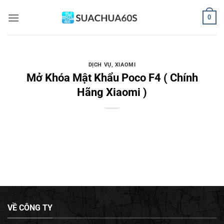
Bỏ
0
qua
nội
dung
DỊCH VỤ
,
XIAOMI
Mở Khóa Mật Khẩu Poco F4 ( Chính
Hãng Xiaomi )
VỀ CÔNG TY