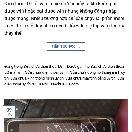
Điện thoại LG lỗi wifi là hiện tượng xảy ra khi không bật
được wifi hoặc bật được wifi nhưng không đăng nhập
được mạng. Nhiều trường hợp chỉ cần chạy lại phần mềm
là có thể fix lỗi tuy nhiên nếu bị lỗi wifi ic (chip wifi) thì phải
thay thế.
TIẾP TỤC ĐỌC
→
Đăng trong
Sửa chữa điện thoại LG
|
Được gắn thẻ
Sửa chữa điện thoại
LG mất wifi
,
Sửa chữa điện thoại uy tín
,
Sửa chữa đồng hồ thông minh uy
tín
,
Sửa chữa kính thông minh uy tín
,
Sửa chữa máy tính bảng uy tín
,
Sửa
điện thoại uy tín tại Hà Nội
,
Suachua60s.com
09
Th6