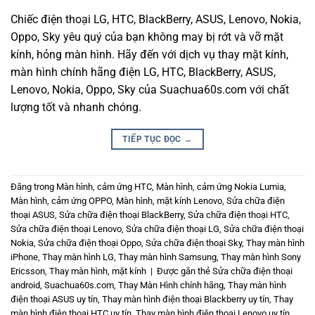
Chiếc điện thoại LG, HTC, BlackBerry, ASUS, Lenovo, Nokia,
Oppo, Sky yêu quý của bạn không may bị rớt và vỡ mặt
kính, hỏng màn hình. Hãy đến với dịch vụ thay mặt kính,
màn hình chính hãng điện LG, HTC, BlackBerry, ASUS,
Lenovo, Nokia, Oppo, Sky của Suachua60s.com với chất
lượng tốt và nhanh chóng.
TIẾP TỤC ĐỌC
→
Đăng trong
Màn hình, cảm ứng HTC
,
Màn hình, cảm ứng Nokia Lumia
,
Màn hình, cảm ứng OPPO
,
Màn hình, mặt kính Lenovo
,
Sửa chữa điện
thoại ASUS
,
Sửa chữa điện thoại BlackBerry
,
Sửa chữa điện thoại HTC
,
Sửa chữa điện thoại Lenovo
,
Sửa chữa điện thoại LG
,
Sửa chữa điện thoại
Nokia
,
Sửa chữa điện thoại Oppo
,
Sửa chữa điện thoại Sky
,
Thay màn hình
iPhone
,
Thay màn hình LG
,
Thay màn hình Samsung
,
Thay màn hình Sony
Ericsson
,
Thay màn hình, mặt kính
|
Được gắn thẻ
Sửa chữa điện thoại
android
,
Suachua60s.com
,
Thay Màn Hình chính hãng
,
Thay màn hình
điện thoại ASUS uy tín
,
Thay màn hình điện thoại Blackberry uy tín
,
Thay
màn hình điện thoại HTC uy tín
,
Thay màn hình điện thoại Lenovo uy tín
,