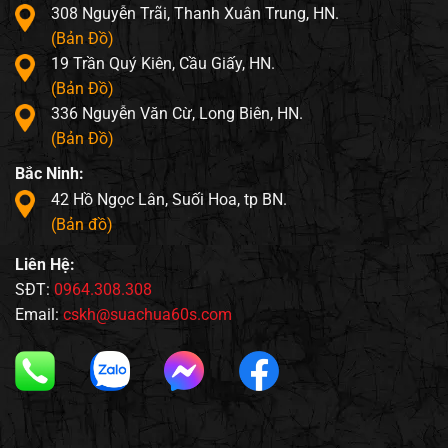
308 Nguyễn Trãi, Thanh Xuân Trung, HN.
(Bản Đồ)
19 Trần Quý Kiên, Cầu Giấy, HN.
(Bản Đồ)
336 Nguyễn Văn Cừ, Long Biên, HN.
(Bản Đồ)
Bắc Ninh:
42 Hồ Ngọc Lân, Suối Hoa, tp BN.
(Bản đồ)
Liên Hệ:
SĐT:
0964.308.308
Email:
cskh@suachua60s.com