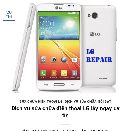
20
Th6
SỬA CHỮA ĐIỆN THOẠI LG
,
DỊCH VỤ SỬA CHỮA NỔI BẬT
Dịch vụ sửa chữa điện thoại LG lấy ngay uy
tín