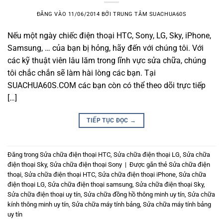
ĐĂNG VÀO
11/06/2014
BỞI
TRUNG TÂM SUACHUA60S
Nếu một ngày chiếc điện thoại HTC, Sony, LG, Sky, iPhone,
Samsung, … của bạn bị hỏng, hãy đến với chúng tôi. Với
các kỹ thuật viên lâu lăm trong lĩnh vực sửa chữa, chúng
tôi chắc chắn sẽ làm hài lòng các bạn. Tại
SUACHUA60S.COM các bạn còn có thể theo dõi trực tiếp
[…]
TIẾP TỤC ĐỌC
→
Đăng trong
Sửa chữa điện thoại HTC
,
Sửa chữa điện thoại LG
,
Sửa chữa
điện thoại Sky
,
Sửa chữa điện thoại Sony
|
Được gắn thẻ
Sửa chữa điện
thoại
,
Sửa chữa điện thoại HTC
,
Sửa chữa điện thoại iPhone
,
Sửa chữa
điện thoại LG
,
Sửa chữa điện thoại samsung
,
Sửa chữa điện thoại Sky
,
Sửa chữa điện thoại uy tín
,
Sửa chữa đồng hồ thông minh uy tín
,
Sửa chữa
kính thông minh uy tín
,
Sửa chữa máy tính bảng
,
Sửa chữa máy tính bảng
uy tín