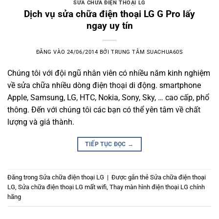
SỬA CHỮA ĐIỆN THOẠI LG
Dịch vụ sửa chữa điện thoại LG G Pro lấy
ngay uy tín
ĐĂNG VÀO
24/06/2014
BỞI
TRUNG TÂM SUACHUA60S
Chúng tôi với đội ngũ nhân viên có nhiều năm kinh nghiệm
về sửa chữa nhiều dòng điện thoại di động. smartphone
Apple, Samsung, LG, HTC, Nokia, Sony, Sky, … cao cấp, phổ
thông. Đến với chúng tôi các bạn có thể yên tâm về chất
lượng và giá thành.
TIẾP TỤC ĐỌC
→
Đăng trong
Sửa chữa điện thoại LG
|
Được gắn thẻ
Sửa chữa điện thoại
LG
,
Sửa chữa điện thoại LG mất wifi
,
Thay màn hình điện thoại LG chính
hãng