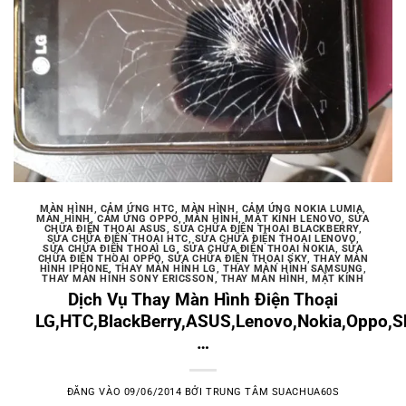
MÀN HÌNH, CẢM ỨNG HTC
,
MÀN HÌNH, CẢM ỨNG NOKIA LUMIA
,
MÀN HÌNH, CẢM ỨNG OPPO
,
MÀN HÌNH, MẶT KÍNH LENOVO
,
SỬA
CHỮA ĐIỆN THOẠI ASUS
,
SỬA CHỮA ĐIỆN THOẠI BLACKBERRY
,
SỬA CHỮA ĐIỆN THOẠI HTC
,
SỬA CHỮA ĐIỆN THOẠI LENOVO
,
SỬA CHỮA ĐIỆN THOẠI LG
,
SỬA CHỮA ĐIỆN THOẠI NOKIA
,
SỬA
CHỮA ĐIỆN THOẠI OPPO
,
SỬA CHỮA ĐIỆN THOẠI SKY
,
THAY MÀN
HÌNH IPHONE
,
THAY MÀN HÌNH LG
,
THAY MÀN HÌNH SAMSUNG
,
THAY MÀN HÌNH SONY ERICSSON
,
THAY MÀN HÌNH, MẶT KÍNH
Dịch Vụ Thay Màn Hình Điện Thoại
LG,HTC,BlackBerry,ASUS,Lenovo,Nokia,Oppo,S
…
ĐĂNG VÀO
09/06/2014
BỞI
TRUNG TÂM SUACHUA60S