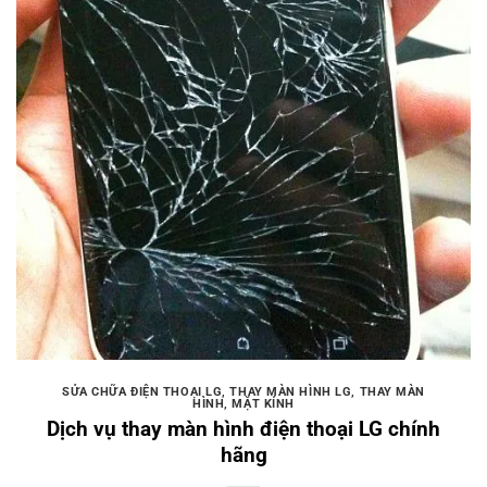
SỬA CHỮA ĐIỆN THOẠI LG
,
THAY MÀN HÌNH LG
,
THAY MÀN
HÌNH, MẶT KÍNH
Dịch vụ thay màn hình điện thoại LG chính
hãng