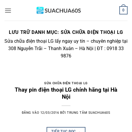
Bỏ
0
qua
nội
dung
LƯU TRỮ DANH MỤC:
SỬA CHỮA ĐIỆN THOẠI LG
Sửa chữa điện thoại LG lấy ngay uy tín – chuyên nghiệp tại
308 Nguyễn Trãi – Thanh Xuân – Hà Nội | ĐT : 0918 33
9876
SỬA CHỮA ĐIỆN THOẠI LG
Thay pin điện thoại LG chính hãng tại Hà
Nội
ĐĂNG VÀO
12/03/2016
BỞI
TRUNG TÂM SUACHUA60S
TIẾP TỤC ĐỌC
→