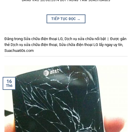
ĐĂNG VÀO
20/06/2014
BỞI
TRUNG TÂM SUACHUA60S
TIẾP TỤC ĐỌC
→
Đăng trong
Sửa chữa điện thoại LG
,
Dịch vụ sửa chữa nổi bật
|
Được gắn
thẻ
Dịch vụ sửa chữa điện thoại
,
Sửa chữa điện thoại LG lấy ngay uy tín
,
Suachua60s.com
16
Th6