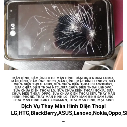
MÀN HÌNH, CẢM ỨNG HTC
,
MÀN HÌNH, CẢM ỨNG NOKIA LUMIA
,
MÀN HÌNH, CẢM ỨNG OPPO
,
MÀN HÌNH, MẶT KÍNH LENOVO
,
SỬA
CHỮA ĐIỆN THOẠI ASUS
,
SỬA CHỮA ĐIỆN THOẠI BLACKBERRY
,
SỬA CHỮA ĐIỆN THOẠI HTC
,
SỬA CHỮA ĐIỆN THOẠI LENOVO
,
SỬA CHỮA ĐIỆN THOẠI LG
,
SỬA CHỮA ĐIỆN THOẠI NOKIA
,
SỬA
CHỮA ĐIỆN THOẠI OPPO
,
SỬA CHỮA ĐIỆN THOẠI SKY
,
THAY MÀN
HÌNH IPHONE
,
THAY MÀN HÌNH LG
,
THAY MÀN HÌNH SAMSUNG
,
THAY MÀN HÌNH SONY ERICSSON
,
THAY MÀN HÌNH, MẶT KÍNH
Dịch Vụ Thay Màn Hình Điện Thoại
LG,HTC,BlackBerry,ASUS,Lenovo,Nokia,Oppo,S
…