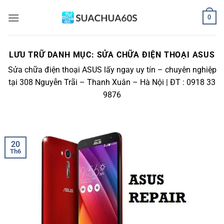
Bỏ
0
qua
nội
dung
LƯU TRỮ DANH MỤC:
SỬA CHỮA ĐIỆN THOẠI ASUS
Sửa chữa điện thoại ASUS lấy ngay uy tín – chuyên nghiệp
tại 308 Nguyễn Trãi – Thanh Xuân – Hà Nội | ĐT : 0918 33
9876
20
Th6