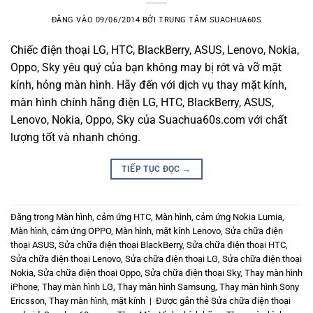
ĐĂNG VÀO
09/06/2014
BỞI
TRUNG TÂM SUACHUA60S
Chiếc điện thoại LG, HTC, BlackBerry, ASUS, Lenovo, Nokia,
Oppo, Sky yêu quý của bạn không may bị rớt và vỡ mặt
kính, hỏng màn hình. Hãy đến với dịch vụ thay mặt kính,
màn hình chính hãng điện LG, HTC, BlackBerry, ASUS,
Lenovo, Nokia, Oppo, Sky của Suachua60s.com với chất
lượng tốt và nhanh chóng.
TIẾP TỤC ĐỌC
→
Đăng trong
Màn hình, cảm ứng HTC
,
Màn hình, cảm ứng Nokia Lumia
,
Màn hình, cảm ứng OPPO
,
Màn hình, mặt kính Lenovo
,
Sửa chữa điện
thoại ASUS
,
Sửa chữa điện thoại BlackBerry
,
Sửa chữa điện thoại HTC
,
Sửa chữa điện thoại Lenovo
,
Sửa chữa điện thoại LG
,
Sửa chữa điện thoại
Nokia
,
Sửa chữa điện thoại Oppo
,
Sửa chữa điện thoại Sky
,
Thay màn hình
iPhone
,
Thay màn hình LG
,
Thay màn hình Samsung
,
Thay màn hình Sony
Ericsson
,
Thay màn hình, mặt kính
|
Được gắn thẻ
Sửa chữa điện thoại