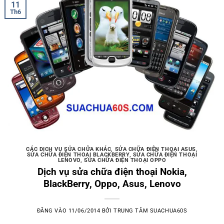
11
Th6
CÁC DỊCH VỤ SỬA CHỮA KHÁC
,
SỬA CHỮA ĐIỆN THOẠI ASUS
,
SỬA CHỮA ĐIỆN THOẠI BLACKBERRY
,
SỬA CHỮA ĐIỆN THOẠI
LENOVO
,
SỬA CHỮA ĐIỆN THOẠI OPPO
Dịch vụ sửa chữa điện thoại Nokia,
BlackBerry, Oppo, Asus, Lenovo
ĐĂNG VÀO
11/06/2014
BỞI
TRUNG TÂM SUACHUA60S