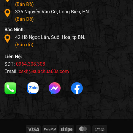
(Bản Đồ)
336 Nguyễn Văn Cừ, Long Biên, HN.
(Bản Đồ)
Bắc Ninh:
42 Hồ Ngọc Lân, Suối Hoa, tp BN.
(Bản đồ)
Liên Hệ:
SĐT:
0964.308.308
Email:
cskh@suachua60s.com
Visa
PayPal
Stripe
MasterCard
Cash