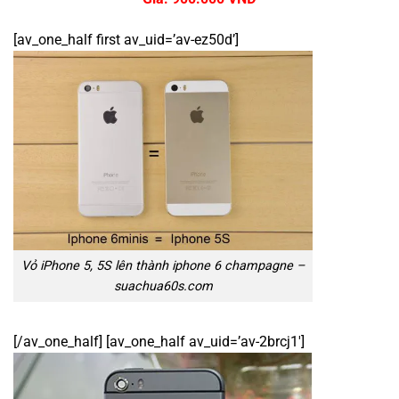
[av_one_half first av_uid=’av-ez50d’]
Vỏ iPhone 5, 5S lên thành iphone 6 champagne –
suachua60s.com
[/av_one_half] [av_one_half av_uid=’av-2brcj1′]